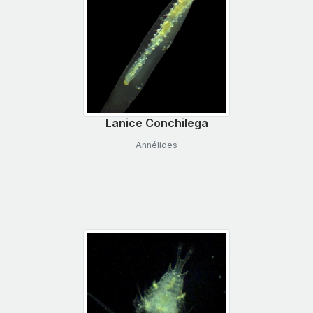
Lanice Conchilega
Annélides