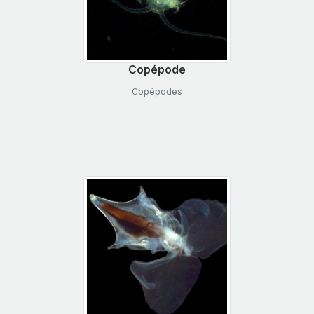
Copépode
Copépodes