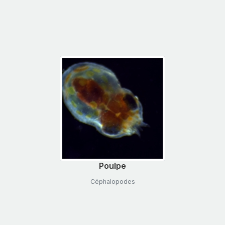
Poulpe
Céphalopodes