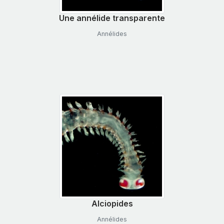
Une annélide transparente
Annélides
Alciopides
Annélides