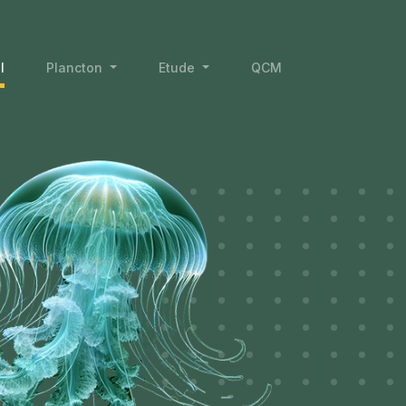
l
Plancton
Etude
QCM