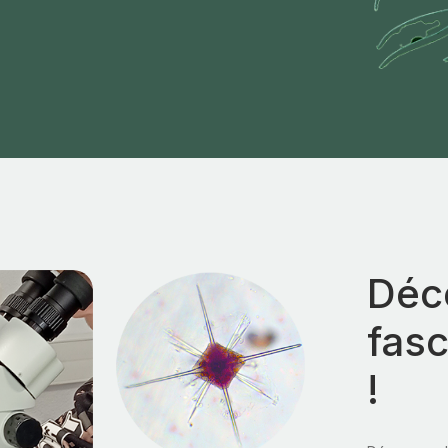
Déc
fasc
!