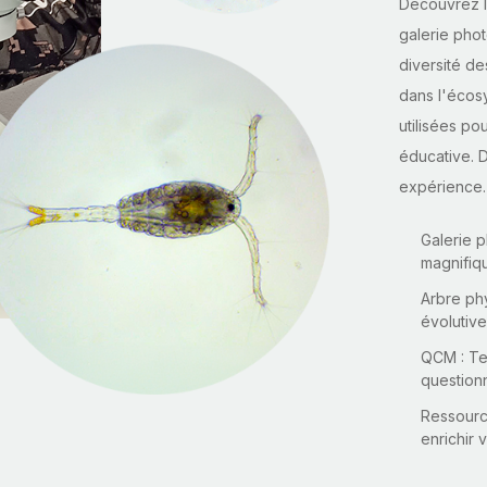
Découvrez l
galerie phot
diversité de
dans l'écos
utilisées po
éducative. D
expérience.
Galerie 
magnifiqu
Arbre phy
évolutive
QCM : Te
questionn
Ressource
enrichir 