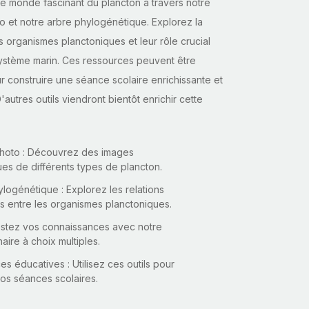
e monde fascinant du plancton à travers notre
o et notre arbre phylogénétique. Explorez la
s organismes planctoniques et leur rôle crucial
ystème marin. Ces ressources peuvent être
ur construire une séance scolaire enrichissante et
'autres outils viendront bientôt enrichir cette
photo : Découvrez des images
es de différents types de plancton.
logénétique : Explorez les relations
s entre les organismes planctoniques.
stez vos connaissances avec notre
aire à choix multiples.
s éducatives : Utilisez ces outils pour
vos séances scolaires.