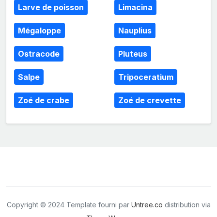
Larve de poisson
Limacina
Mégaloppe
Nauplius
Ostracode
Pluteus
Salpe
Tripoceratium
Zoé de crabe
Zoé de crevette
Copyright © 2024 Template fourni par
Untree.co
distribution via