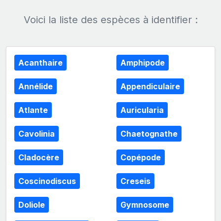
Voici la liste des espèces à identifier :
Acanthaire
Amphipode
Annélide
Appendiculaire
Atlante
Auricularia
Cavolinia
Chaetognathe
Cladocère
Copépode
Coscinodiscus
Creseis
Doliole
Gymnosome