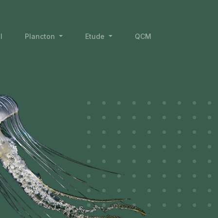
l
Plancton
Etude
QCM