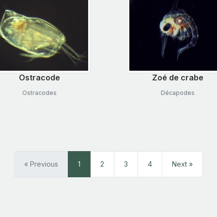
Ostracode
Zoé de crabe
Ostracodes
Décapodes
« Previous
1
2
3
4
Next »