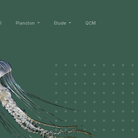
l
Plancton
Etude
QCM