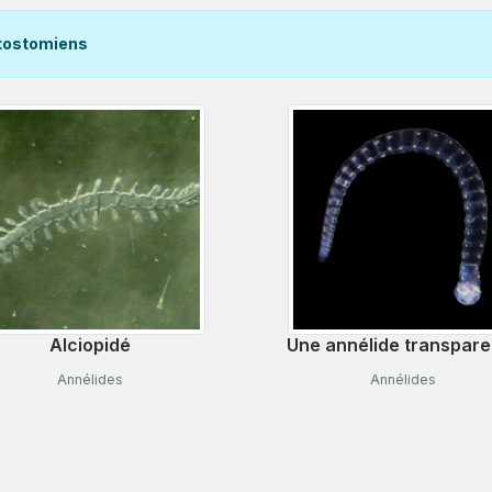
tostomiens
Alciopidé
Une annélide transpare
Annélides
Annélides