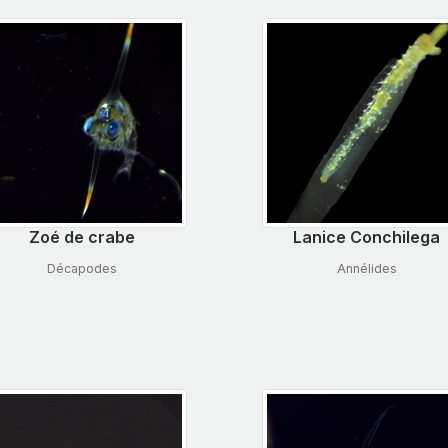
Zoé de crabe
Lanice Conchilega
Décapodes
Annélides