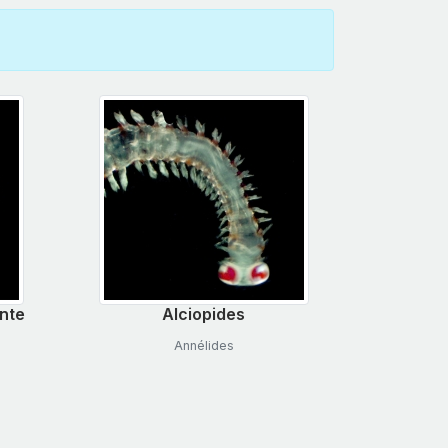
nte
Alciopides
Annélides