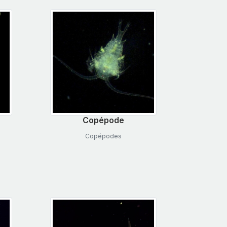
Copépode
Copépodes